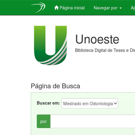
Página inicial
Navegar por
A
Skip
navigation
Unoeste
Biblioteca Digital de Teses e D
Página de Busca
Buscar em:
por