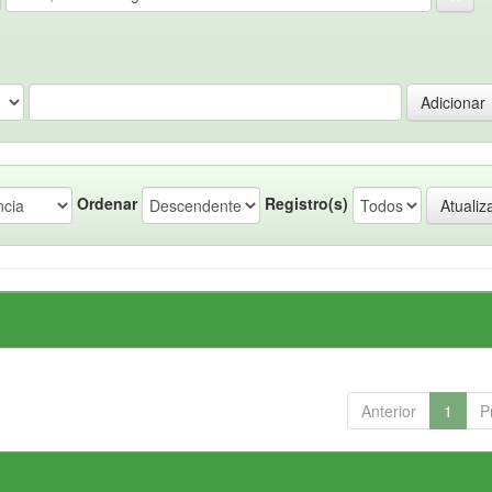
Ordenar
Registro(s)
Anterior
1
P