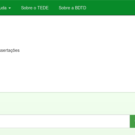
juda
Sobre o TEDE
Sobre a BDTD
issertações