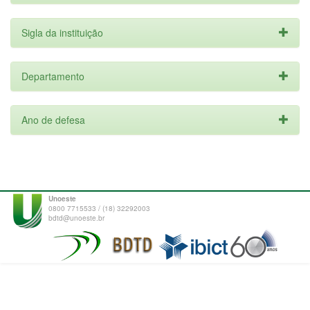
Sigla da instituição
Departamento
Ano de defesa
Unoeste
0800 7715533 / (18) 32292003
bdtd@unoeste.br