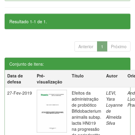
Resultado 1-1 de 1.
Anterior
1
Próximo
Conjunto de itens:
Data de
Pré-
Título
Autor
Ori
defesa
visualização
27-Fev-2019
Efeitos da
LEVI,
And
administração
Yara
Luc
de probiótico
Loyanne
Pra
Bifidobacterium
de
animalis subsp.
Almeida
lactis HN019
Silva
na progressão