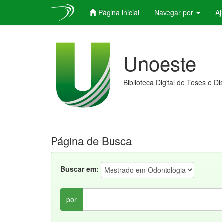
Página inicial
Navegar por
A
Skip
navigation
Unoeste
Biblioteca Digital de Teses e D
Página de Busca
Buscar em:
por