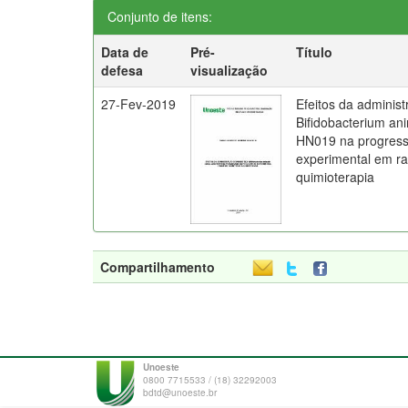
Conjunto de itens:
Data de
Pré-
Título
defesa
visualização
27-Fev-2019
Efeitos da administ
Bifidobacterium ani
HN019 na progress
experimental em ra
quimioterapia
Compartilhamento
Unoeste
0800 7715533 / (18) 32292003
bdtd@unoeste.br