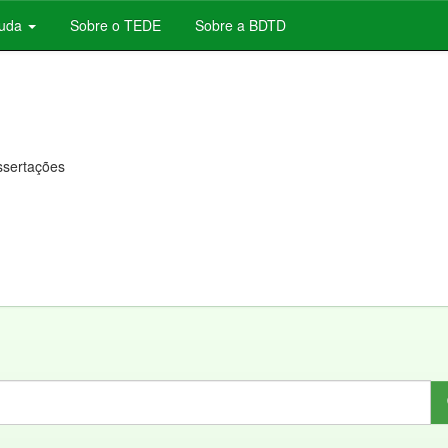
juda
Sobre o TEDE
Sobre a BDTD
issertações