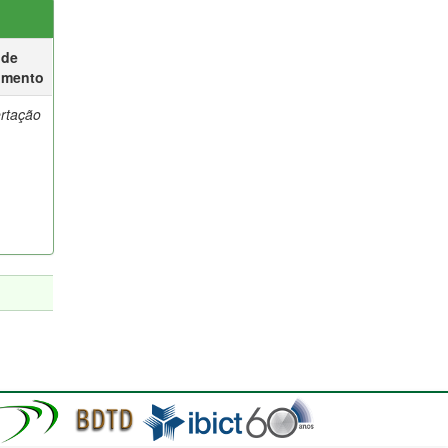
 de
umento
ertação