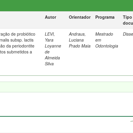
Autor
Orientador
Programa
Tipo
doc
ração de probiótico
LEVI,
Andraus,
Mestrado
Diss
malis subsp. lactis
Yara
Luciana
em
ão da periodontite
Loyanne
Prado Maia
Odontologia
tos submetidos a
de
Almeida
Silva