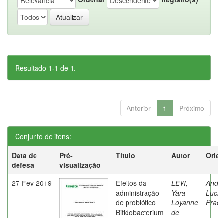
Resultado 1-1 de 1.
Anterior
1
Próximo
Conjunto de itens:
Data de
Pré-
Título
Autor
Ori
defesa
visualização
27-Fev-2019
Efeitos da
LEVI,
And
administração
Yara
Luc
de probiótico
Loyanne
Pra
Bifidobacterium
de