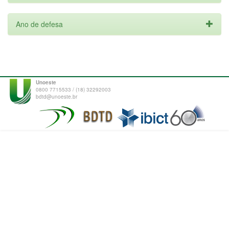
Ano de defesa
Unoeste
0800 7715533 / (18) 32292003
bdtd@unoeste.br