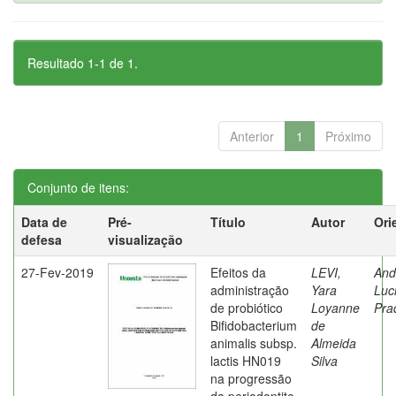
Resultado 1-1 de 1.
Anterior
1
Próximo
Conjunto de itens:
Data de
Pré-
Título
Autor
Ori
defesa
visualização
27-Fev-2019
Efeitos da
LEVI,
And
administração
Yara
Luc
de probiótico
Loyanne
Pra
Bifidobacterium
de
animalis subsp.
Almeida
lactis HN019
Silva
na progressão