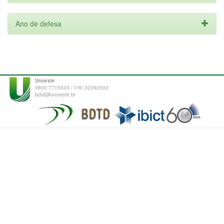
Ano de defesa
Unoeste
0800 7715533 / (18) 32292003
bdtd@unoeste.br