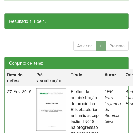
Resultado 1-1 de 1.
Anterior
1
Próximo
Conjunto de itens:
Data de
Pré-
Título
Autor
Ori
defesa
visualização
27-Fev-2019
Efeitos da
LEVI,
And
administração
Yara
Luc
de probiótico
Loyanne
Pra
Bifidobacterium
de
animalis subsp.
Almeida
lactis HN019
Silva
na progressão