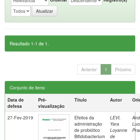
Resultado 1-1 de 1.
Anterior
1
Próximo
Conjunto de itens:
Data de
Pré-
Título
Autor
Ori
defesa
visualização
27-Fev-2019
Efeitos da
LEVI,
And
administração
Yara
Luc
de probiótico
Loyanne
Pra
Bifidobacterium
de