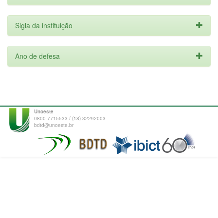
Sigla da instituição
Ano de defesa
Unoeste
0800 7715533 / (18) 32292003
bdtd@unoeste.br