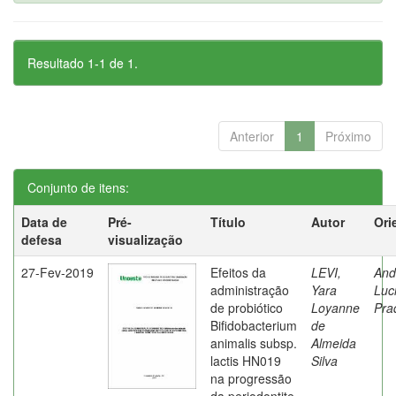
Resultado 1-1 de 1.
Anterior
1
Próximo
Conjunto de itens:
Data de
Pré-
Título
Autor
Ori
defesa
visualização
27-Fev-2019
Efeitos da
LEVI,
And
administração
Yara
Luc
de probiótico
Loyanne
Pra
Bifidobacterium
de
animalis subsp.
Almeida
lactis HN019
Silva
na progressão