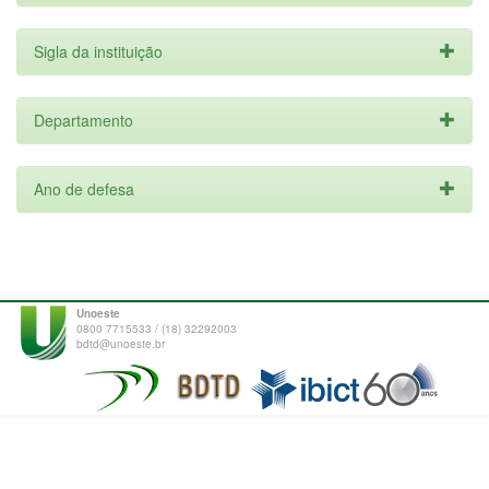
Sigla da instituição
Departamento
Ano de defesa
Unoeste
0800 7715533 / (18) 32292003
bdtd@unoeste.br