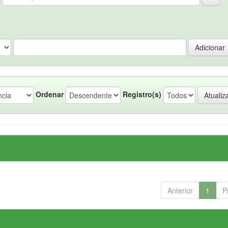
Ordenar
Registro(s)
Anterior
1
P