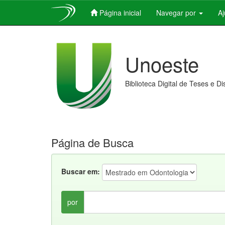
Página inicial
Navegar por
A
Skip
navigation
Unoeste
Biblioteca Digital de Teses e D
Página de Busca
Buscar em:
por