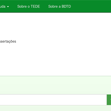
juda
Sobre o TEDE
Sobre a BDTD
issertações