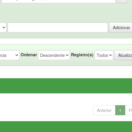
Ordenar
Registro(s)
Anterior
1
P