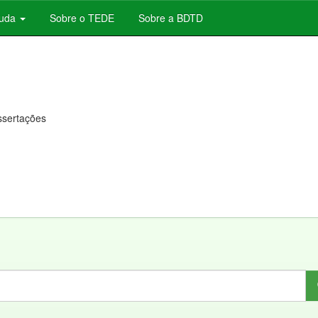
juda
Sobre o TEDE
Sobre a BDTD
issertações