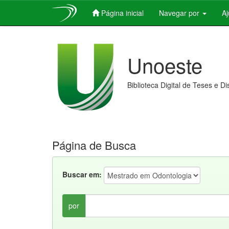
Página inicial
Navegar por
A
Skip
navigation
Unoeste
Biblioteca Digital de Teses e D
Página de Busca
Buscar em:
por