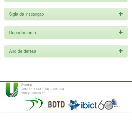
Sigla da instituição
Departamento
Ano de defesa
Unoeste
0800 7715533 / (18) 32292003
bdtd@unoeste.br