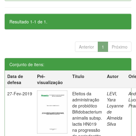
Resultado 1-1 de 1.
Anterior
1
Próximo
Conjunto de itens:
Data de
Pré-
Título
Autor
Ori
defesa
visualização
27-Fev-2019
Efeitos da
LEVI,
And
administração
Yara
Luc
de probiótico
Loyanne
Pra
Bifidobacterium
de
animalis subsp.
Almeida
lactis HN019
Silva
na progressão