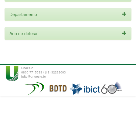
Departamento
Ano de defesa
Unoeste
0800 7715533 / (18) 32292003
bdtd@unoeste.br