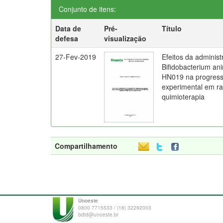
Conjunto de itens:
Data de
Pré-
Título
defesa
visualização
27-Fev-2019
Efeitos da administ
Bifidobacterium ani
HN019 na progress
experimental em ra
quimioterapia
Compartilhamento
Unoeste
0800 7715533 / (18) 32292003
bdtd@unoeste.br