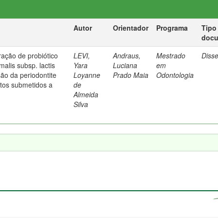
Autor
Orientador
Programa
Tipo
doc
ração de probiótico
LEVI,
Andraus,
Mestrado
Diss
malis subsp. lactis
Yara
Luciana
em
ão da periodontite
Loyanne
Prado Maia
Odontologia
tos submetidos a
de
Almeida
Silva