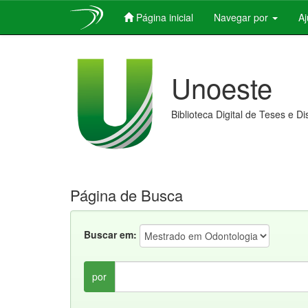
Página inicial
Navegar por
A
Skip
navigation
Unoeste
Biblioteca Digital de Teses e D
Página de Busca
Buscar em:
por