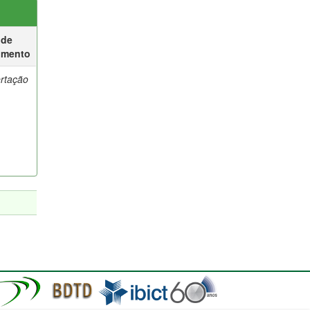
 de
umento
ertação