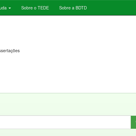
juda
Sobre o TEDE
Sobre a BDTD
issertações