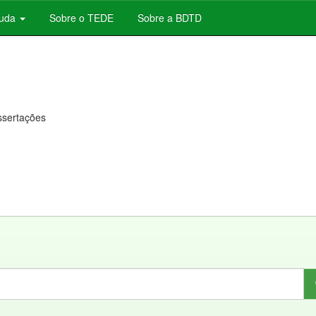
juda
Sobre o TEDE
Sobre a BDTD
issertações