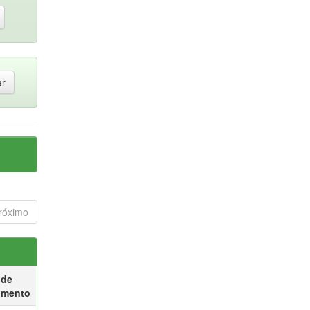
róximo
 de
umento