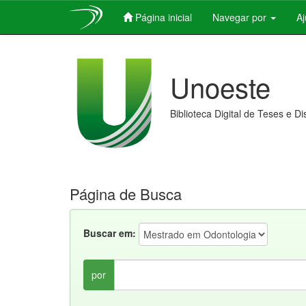
Página inicial
Navegar por
A
Skip
navigation
Unoeste
Biblioteca Digital de Teses e D
Página de Busca
Buscar em:
por