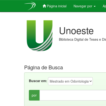
Página inicial
Navegar por
A
Skip
navigation
Unoeste
Biblioteca Digital de Teses e D
Página de Busca
Buscar em:
por