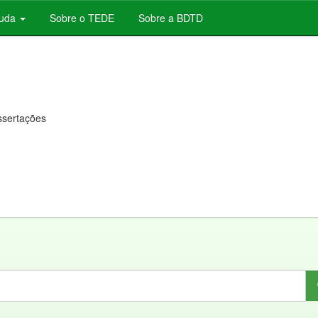
juda
Sobre o TEDE
Sobre a BDTD
issertações