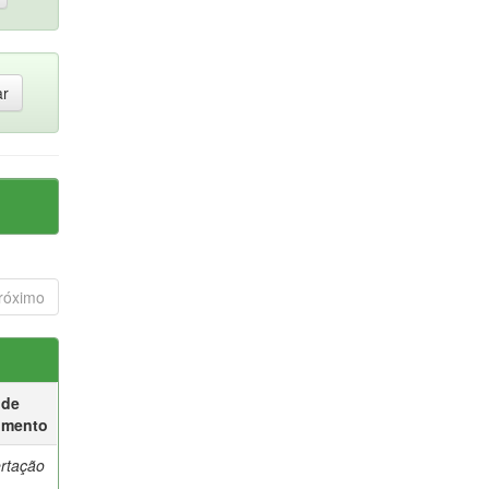
róximo
 de
umento
ertação