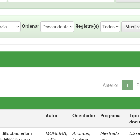
Ordenar
Registro(s)
Anterior
1
P
Autor
Orientador
Programa
Tipo
doc
o Bifidobacterium
MOREIRA,
Andraus,
Mestrado
Diss
ctis HN019 como
Talita
Luciana
em