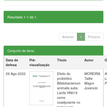
Resultado 1-1 de 1.
Anterior
1
Próximo
Conjunto de itens:
Data de
Pré-
Título
Autor
O
defesa
visualização
29-Ago-2022
Efeito do
MOREIRA,
A
probiótico
Talita
L
Bifidobacterium
Magro
P
animalis subs.
Juvencio
Lactis HN019
como
coadjuvante no