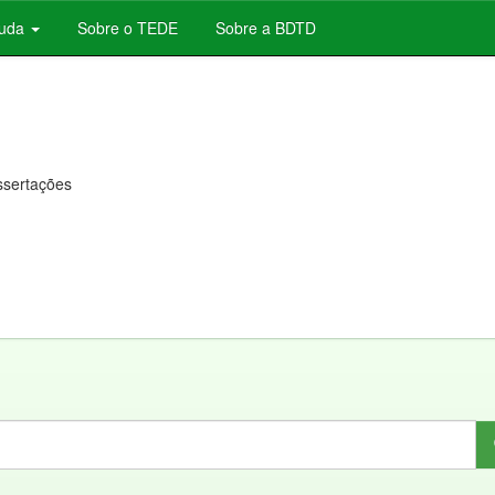
juda
Sobre o TEDE
Sobre a BDTD
issertações