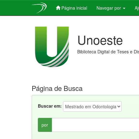
Página inicial
Navegar por
A
Skip
navigation
Unoeste
Biblioteca Digital de Teses e D
Página de Busca
Buscar em:
por