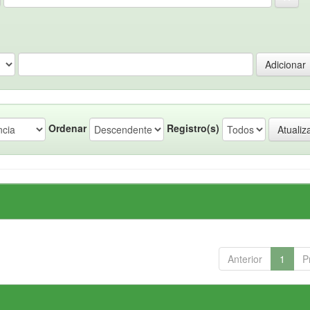
Ordenar
Registro(s)
Anterior
1
P