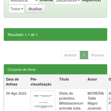
Resultado 1-1 de 1.
Anterior
1
Próximo
Conjunto de itens:
Data de
Pré-
Título
Autor
O
defesa
visualização
29-Ago-2022
Efeito do
MOREIRA,
A
probiótico
Talita
L
Bifidobacterium
Magro
P
animalis subs.
Juvencio