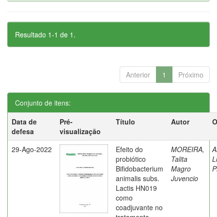
Resultado 1-1 de 1.
Anterior
1
Próximo
Conjunto de itens:
Data de
Pré-
Título
Autor
O
defesa
visualização
29-Ago-2022
Efeito do
MOREIRA,
A
probiótico
Talita
L
Bifidobacterium
Magro
P
animalis subs.
Juvencio
Lactis HN019
como
coadjuvante no