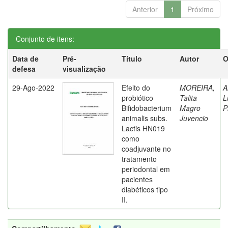
Anterior
1
Próximo
Conjunto de itens:
Data de
Pré-
Título
Autor
O
defesa
visualização
29-Ago-2022
Efeito do
MOREIRA,
A
probiótico
Talita
L
Bifidobacterium
Magro
P
animalis subs.
Juvencio
Lactis HN019
como
coadjuvante no
tratamento
periodontal em
pacientes
diabéticos tipo
II.