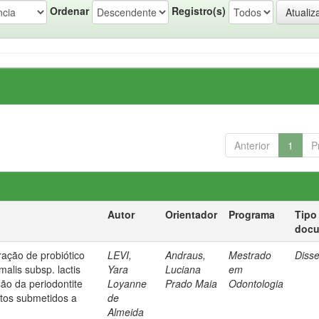
Ordenar
Registro(s)
Anterior
1
P
Autor
Orientador
Programa
Tipo
doc
ração de probiótico
LEVI,
Andraus,
Mestrado
Diss
malis subsp. lactis
Yara
Luciana
em
ão da periodontite
Loyanne
Prado Maia
Odontologia
tos submetidos a
de
Almeida