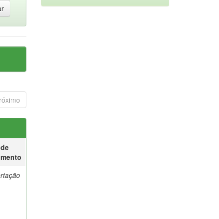
róximo
 de
umento
ertação