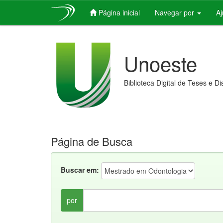
Página inicial
Navegar por
A
Skip
navigation
Unoeste
Biblioteca Digital de Teses e D
Página de Busca
Buscar em:
por