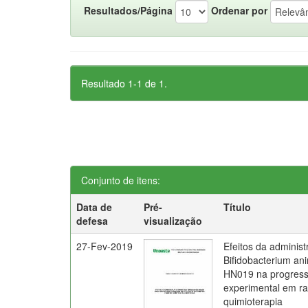
Resultados/Página
Ordenar por
Resultado 1-1 de 1.
Conjunto de itens:
Data de
Pré-
Título
defesa
visualização
27-Fev-2019
Efeitos da administ
Bifidobacterium ani
HN019 na progress
experimental em ra
quimioterapia