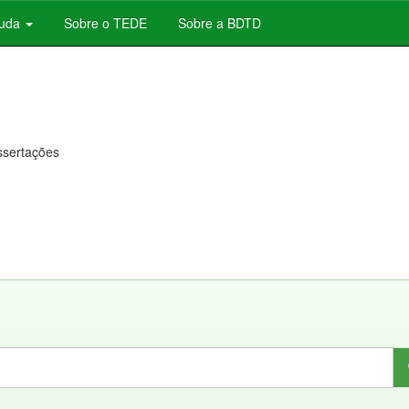
juda
Sobre o TEDE
Sobre a BDTD
issertações