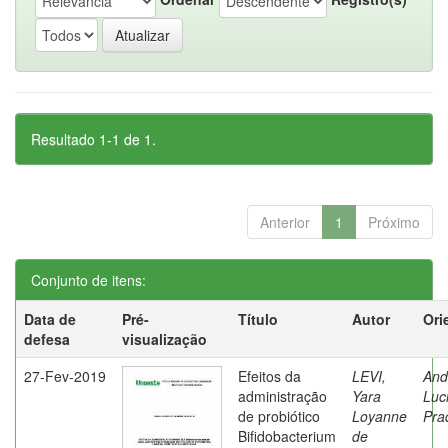
Resultado 1-1 de 1.
Anterior
1
Próximo
Conjunto de itens:
Data de
Pré-
Título
Autor
Ori
defesa
visualização
27-Fev-2019
Efeitos da
LEVI,
And
administração
Yara
Luc
de probiótico
Loyanne
Pra
Bifidobacterium
de