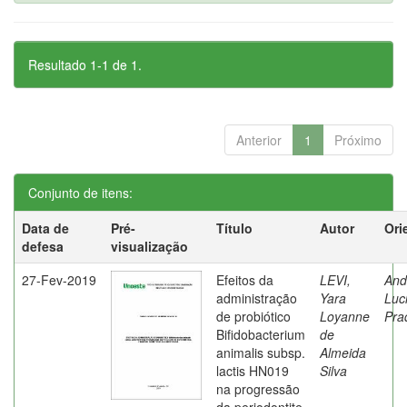
Resultado 1-1 de 1.
Anterior
1
Próximo
Conjunto de itens:
Data de
Pré-
Título
Autor
Ori
defesa
visualização
27-Fev-2019
Efeitos da
LEVI,
And
administração
Yara
Luc
de probiótico
Loyanne
Pra
Bifidobacterium
de
animalis subsp.
Almeida
lactis HN019
Silva
na progressão