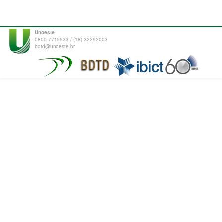
Unoeste
0800 7715533 / (18) 32292003
bdtd@unoeste.br