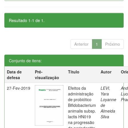
Resultado 1-1 de 1.
Anterior
1
Próximo
Conjunto de itens:
Data de
Pré-
Título
Autor
Ori
defesa
visualização
27-Fev-2019
Efeitos da
LEVI,
And
administração
Yara
Luc
de probiótico
Loyanne
Pra
Bifidobacterium
de
animalis subsp.
Almeida
lactis HN019
Silva
na progressão