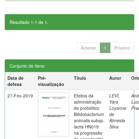
Resultado 1-1 de 1.
Anterior
1
Próximo
Conjunto de itens:
Data de
Pré-
Título
Autor
Ori
defesa
visualização
27-Fev-2019
Efeitos da
LEVI,
And
administração
Yara
Luc
de probiótico
Loyanne
Pra
Bifidobacterium
de
animalis subsp.
Almeida
lactis HN019
Silva
na progressão