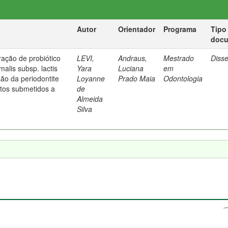
Autor
Orientador
Programa
Tipo
doc
ração de probiótico
LEVI,
Andraus,
Mestrado
Diss
malis subsp. lactis
Yara
Luciana
em
ão da periodontite
Loyanne
Prado Maia
Odontologia
tos submetidos a
de
Almeida
Silva