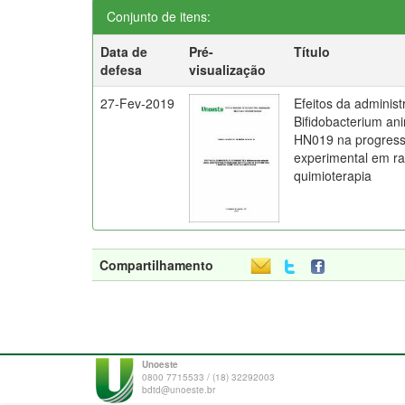
Conjunto de itens:
Data de
Pré-
Título
defesa
visualização
27-Fev-2019
Efeitos da administ
Bifidobacterium ani
HN019 na progress
experimental em ra
quimioterapia
Compartilhamento
Unoeste
0800 7715533 / (18) 32292003
bdtd@unoeste.br