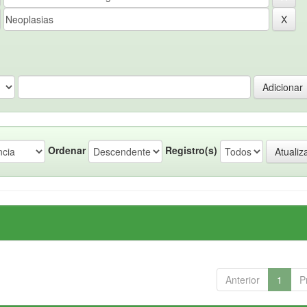
Ordenar
Registro(s)
Anterior
1
P