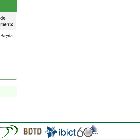
 de
umento
ertação