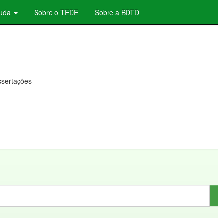
juda
Sobre o TEDE
Sobre a BDTD
issertações