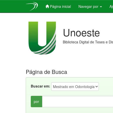
Página inicial
Navegar por
A
Skip
navigation
Unoeste
Biblioteca Digital de Teses e D
Página de Busca
Buscar em:
por