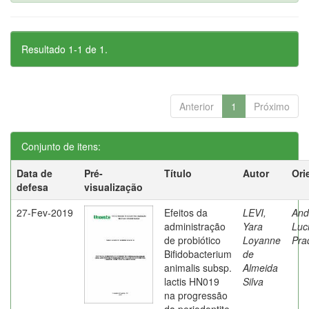
Resultado 1-1 de 1.
Anterior
1
Próximo
Conjunto de itens:
Data de
Pré-
Título
Autor
Ori
defesa
visualização
27-Fev-2019
Efeitos da
LEVI,
And
administração
Yara
Luc
de probiótico
Loyanne
Pra
Bifidobacterium
de
animalis subsp.
Almeida
lactis HN019
Silva
na progressão