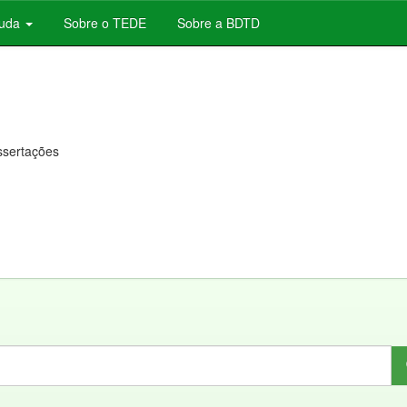
juda
Sobre o TEDE
Sobre a BDTD
issertações