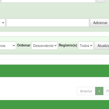
Ordenar
Registro(s)
Anterior
1
P