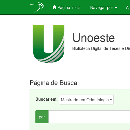
Página inicial
Navegar por
A
Skip
navigation
Unoeste
Biblioteca Digital de Teses e D
Página de Busca
Buscar em:
por