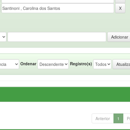
Ordenar
Registro(s)
Anterior
1
P