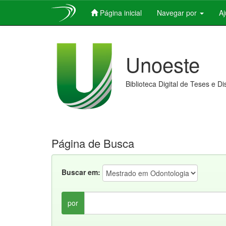
Página inicial
Navegar por
A
Skip
navigation
Unoeste
Biblioteca Digital de Teses e D
Página de Busca
Buscar em:
por