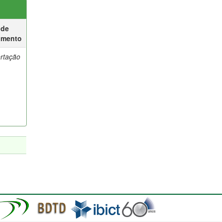
 de
umento
ertação