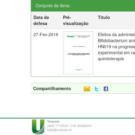
Conjunto de itens:
Data de
Pré-
Título
defesa
visualização
27-Fev-2019
Efeitos da administ
Bifidobacterium ani
HN019 na progress
experimental em ra
quimioterapia
Compartilhamento
Unoeste
0800 7715533 / (18) 32292003
bdtd@unoeste.br