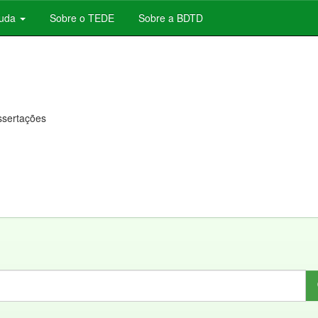
juda
Sobre o TEDE
Sobre a BDTD
issertações