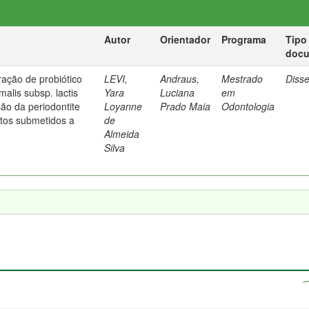
Autor
Orientador
Programa
Tipo
doc
ração de probiótico
LEVI,
Andraus,
Mestrado
Diss
malis subsp. lactis
Yara
Luciana
em
ão da periodontite
Loyanne
Prado Maia
Odontologia
tos submetidos a
de
Almeida
Silva