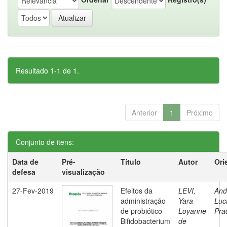
Resultado 1-1 de 1.
Anterior
1
Próximo
Conjunto de itens:
Data de
Pré-
Título
Autor
Ori
defesa
visualização
27-Fev-2019
Efeitos da
LEVI,
And
administração
Yara
Luc
de probiótico
Loyanne
Pra
Bifidobacterium
de