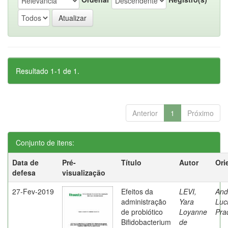
Resultado 1-1 de 1.
Anterior
1
Próximo
Conjunto de itens:
Data de
Pré-
Título
Autor
Ori
defesa
visualização
27-Fev-2019
Efeitos da
LEVI,
And
administração
Yara
Luc
de probiótico
Loyanne
Pra
Bifidobacterium
de