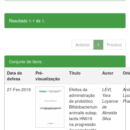
Resultado 1-1 de 1.
Anterior
1
Próximo
Conjunto de itens:
Data de
Pré-
Título
Autor
Ori
defesa
visualização
27-Fev-2019
Efeitos da
LEVI,
And
administração
Yara
Luc
de probiótico
Loyanne
Pra
Bifidobacterium
de
animalis subsp.
Almeida
lactis HN019
Silva
na progressão