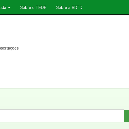
juda
Sobre o TEDE
Sobre a BDTD
issertações