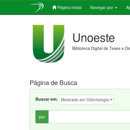
Página inicial
Navegar por
A
Skip
navigation
Unoeste
Biblioteca Digital de Teses e D
Página de Busca
Buscar em:
por