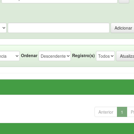
Ordenar
Registro(s)
Anterior
1
P