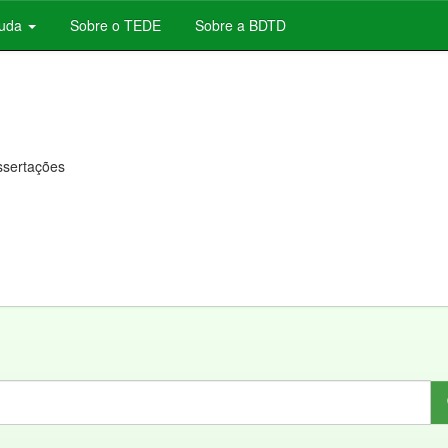
juda
Sobre o TEDE
Sobre a BDTD
issertações