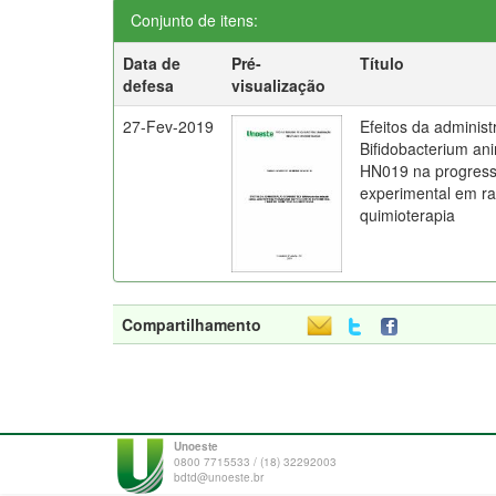
Conjunto de itens:
Data de
Pré-
Título
defesa
visualização
27-Fev-2019
Efeitos da administ
Bifidobacterium ani
HN019 na progress
experimental em ra
quimioterapia
Compartilhamento
Unoeste
0800 7715533 / (18) 32292003
bdtd@unoeste.br