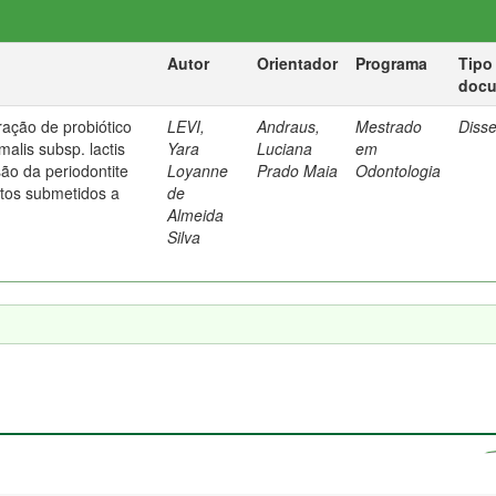
Autor
Orientador
Programa
Tipo
doc
ração de probiótico
LEVI,
Andraus,
Mestrado
Diss
malis subsp. lactis
Yara
Luciana
em
ão da periodontite
Loyanne
Prado Maia
Odontologia
tos submetidos a
de
Almeida
Silva