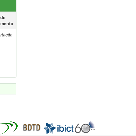
 de
umento
ertação