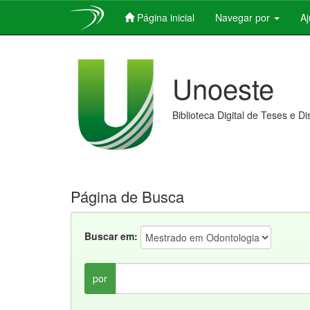
Página inicial
Navegar por
A
Skip
navigation
Unoeste
Biblioteca Digital de Teses e D
Página de Busca
Buscar em:
por