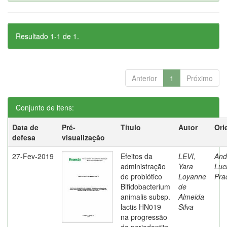
Resultado 1-1 de 1.
Anterior
1
Próximo
Conjunto de itens:
Data de
Pré-
Título
Autor
Ori
defesa
visualização
27-Fev-2019
Efeitos da
LEVI,
And
administração
Yara
Luc
de probiótico
Loyanne
Pra
Bifidobacterium
de
animalis subsp.
Almeida
lactis HN019
Silva
na progressão