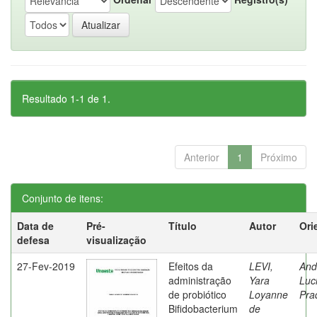
Resultado 1-1 de 1.
Anterior
1
Próximo
Conjunto de itens:
Data de
Pré-
Título
Autor
Ori
defesa
visualização
27-Fev-2019
Efeitos da
LEVI,
And
administração
Yara
Luc
de probiótico
Loyanne
Pra
Bifidobacterium
de