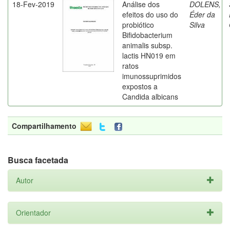
18-Fev-2019
Análise dos
DOLENS,
efeitos do uso do
Éder da
probiótico
Silva
Bifidobacterium
animalis subsp.
lactis HN019 em
ratos
imunossuprimidos
expostos a
Candida albicans
Compartilhamento
Busca facetada
Autor
Orientador