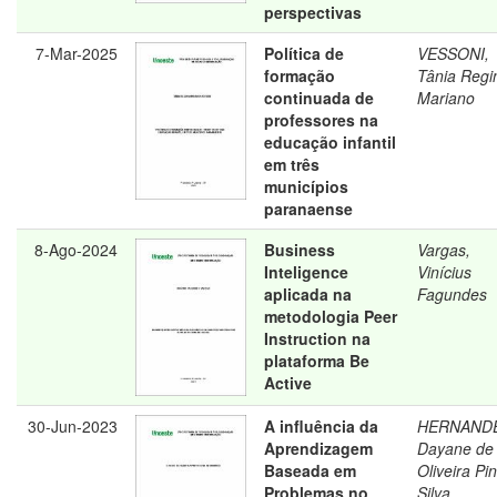
perspectivas
7-Mar-2025
Política de
VESSONI,
formação
Tânia Regi
continuada de
Mariano
professores na
educação infantil
em três
municípios
paranaense
8-Ago-2024
Business
Vargas,
Inteligence
Vinícius
aplicada na
Fagundes
metodologia Peer
Instruction na
plataforma Be
Active
30-Jun-2023
A influência da
HERNANDE
Aprendizagem
Dayane de
Baseada em
Oliveira Pin
Problemas no
Silva