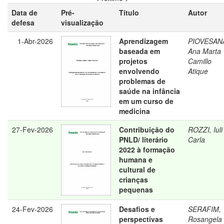
Data de
Pré-
Título
Autor
defesa
visualização
1-Abr-2026
Aprendizagem
PIOVESAN
baseada em
Ana Marta
projetos
Camillo
envolvendo
Atique
problemas de
saúde na infância
em um curso de
medicina
27-Fev-2026
Contribuição do
ROZZI, Iuli
PNLD/ literário
Carla
2022 à formação
humana e
cultural de
crianças
pequenas
24-Fev-2026
Desafios e
SERAFIM,
perspectivas
Rosangela