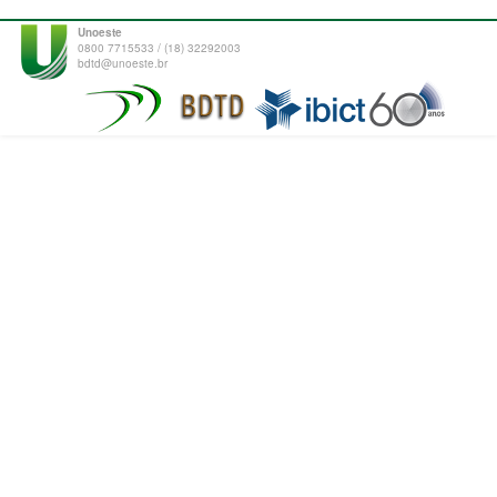
Unoeste
0800 7715533 / (18) 32292003
bdtd@unoeste.br