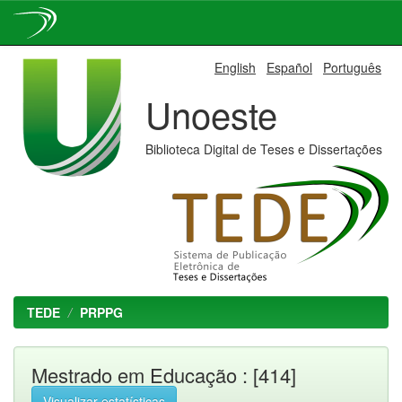
Skip
English
Español
Português
navigation
Unoeste
Biblioteca Digital de Teses e Dissertações
TEDE
PRPPG
Mestrado em Educação : [414]
Visualizar estatísticas