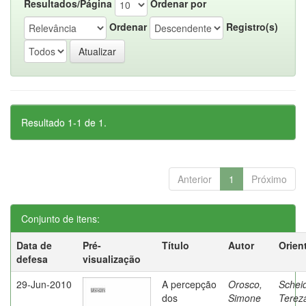
Resultados/Página
Ordenar por
Ordenar
Registro(s)
Resultado 1-1 de 1.
Anterior
1
Próximo
Conjunto de itens:
Data de
Pré-
Título
Autor
Orien
defesa
visualização
29-Jun-2010
A percepção
Orosco,
Schei
dos
Simone
Terez