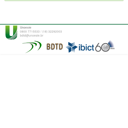
Unoeste
0800 7715533 / (18) 32292003
bdtd@unoeste.br