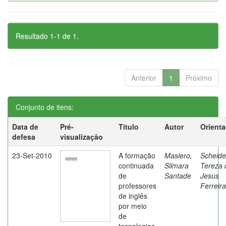
Resultado 1-1 de 1.
Anterior
1
Próximo
Conjunto de itens:
Data de
Pré-
Título
Autor
Orient
defesa
visualização
23-Set-2010
A formação
Masiero,
Scheide
continuada
Silmara
Tereza 
de
Santade
Jesus
professores
Ferreira
de inglês
por meio
de