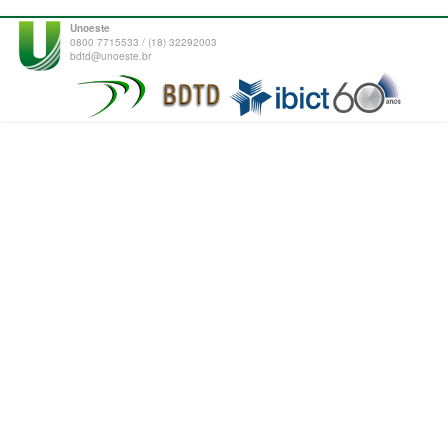
Unoeste
0800 7715533 / (18) 32292003
bdtd@unoeste.br