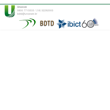
Unoeste
0800 7715533 / (18) 32292003
bdtd@unoeste.br