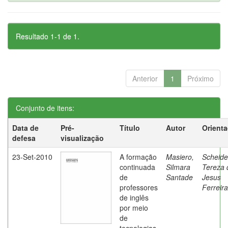
Resultado 1-1 de 1.
Anterior
1
Próximo
Conjunto de itens:
Data de
Pré-
Título
Autor
Orient
defesa
visualização
23-Set-2010
A formação
Masiero,
Scheide
continuada
Silmara
Tereza 
de
Santade
Jesus
professores
Ferreira
de inglês
por meio
de