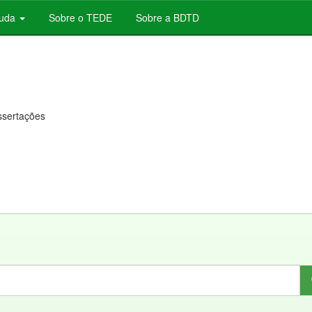
juda
Sobre o TEDE
Sobre a BDTD
issertações