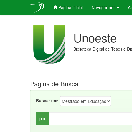
Página inicial
Navegar por
A
Skip
navigation
Unoeste
Biblioteca Digital de Teses e D
Página de Busca
Buscar em:
por