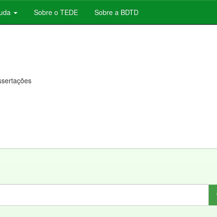
juda
Sobre o TEDE
Sobre a BDTD
issertações