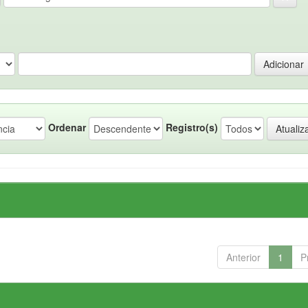
Ordenar
Registro(s)
Anterior
1
P