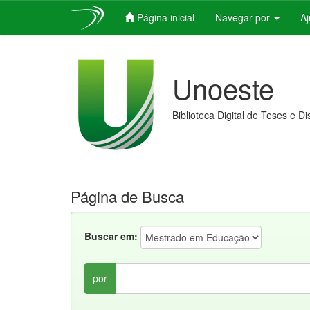
Página inicial
Navegar por
A
Skip
navigation
Unoeste
Biblioteca Digital de Teses e D
Página de Busca
Buscar em:
por