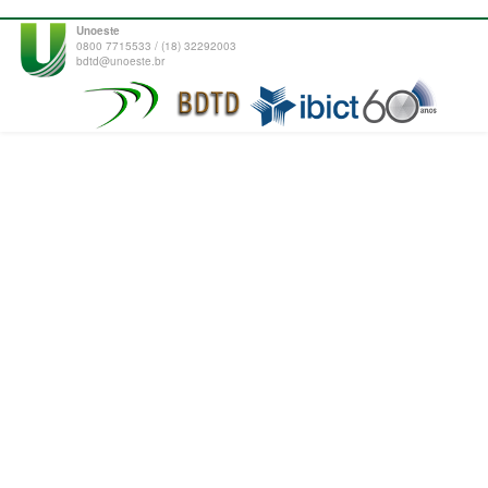
Unoeste
0800 7715533 / (18) 32292003
bdtd@unoeste.br