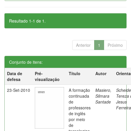
Resultado 1-1 de 1.
Anterior
1
Próximo
Conjunto de itens:
Data de
Pré-
Título
Autor
Orient
defesa
visualização
23-Set-2010
A formação
Masiero,
Scheide
continuada
Silmara
Tereza 
de
Santade
Jesus
professores
Ferreira
de inglês
por meio
de