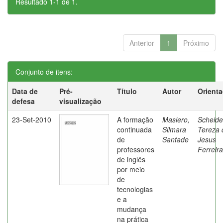
Resultado 1-1 de 1.
Anterior
1
Próximo
Conjunto de itens:
Data de
Pré-
Título
Autor
Orient
defesa
visualização
23-Set-2010
A formação
Masiero,
Scheide
continuada
Silmara
Tereza 
de
Santade
Jesus
professores
Ferreira
de inglês
por meio
de
tecnologias
e a
mudança
na prática