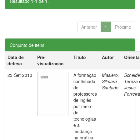
Resultado 1-1 de 1.
Anterior
1
Próximo
Conjunto de itens:
Data de
Pré-
Título
Autor
Orient
defesa
visualização
23-Set-2010
A formação
Masiero,
Scheide
continuada
Silmara
Tereza 
de
Santade
Jesus
professores
Ferreira
de inglês
por meio
de
tecnologias
e a
mudança
na prática