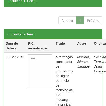
Resultado 1-1 de 1.
Anterior
1
Próximo
Conjunto de itens:
Data de
Pré-
Título
Autor
Orient
defesa
visualização
23-Set-2010
A formação
Masiero,
Scheide
continuada
Silmara
Tereza 
de
Santade
Jesus
professores
Ferreira
de inglês
por meio
de
tecnologias
e a
mudança
na prática