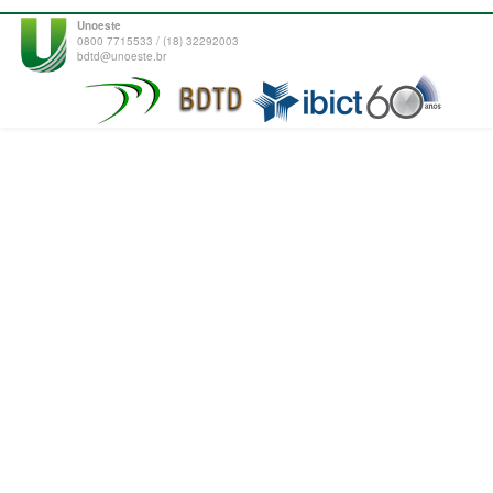
Unoeste
0800 7715533 / (18) 32292003
bdtd@unoeste.br