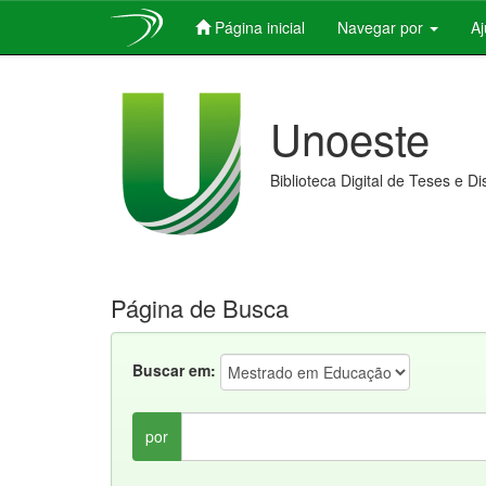
Página inicial
Navegar por
A
Skip
navigation
Unoeste
Biblioteca Digital de Teses e D
Página de Busca
Buscar em:
por