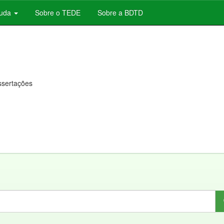
juda
Sobre o TEDE
Sobre a BDTD
issertações