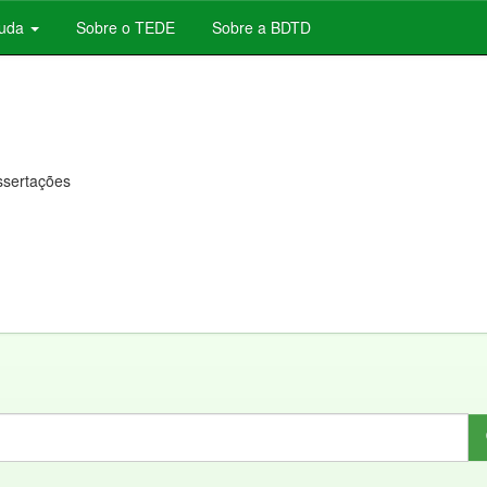
juda
Sobre o TEDE
Sobre a BDTD
issertações