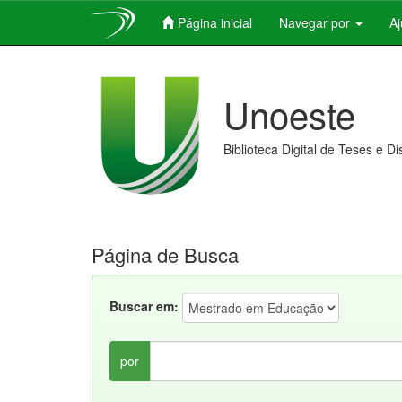
Página inicial
Navegar por
A
Skip
navigation
Unoeste
Biblioteca Digital de Teses e D
Página de Busca
Buscar em:
por