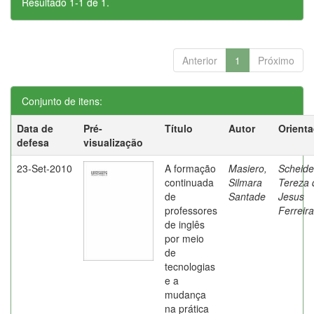
Resultado 1-1 de 1.
Anterior
1
Próximo
Conjunto de itens:
Data de
Pré-
Título
Autor
Orient
defesa
visualização
23-Set-2010
A formação
Masiero,
Scheide
continuada
Silmara
Tereza 
de
Santade
Jesus
professores
Ferreira
de inglês
por meio
de
tecnologias
e a
mudança
na prática